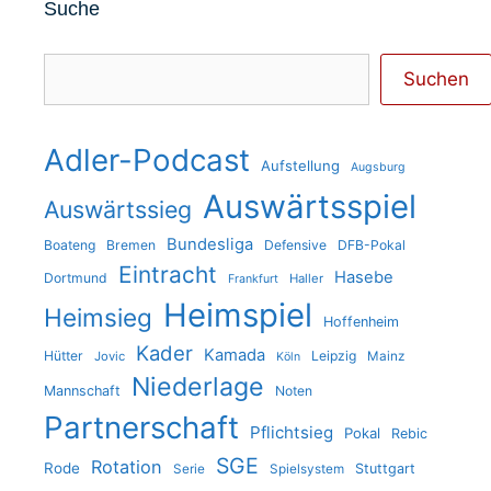
Suche
Suchen
Suchen
Adler-Podcast
Aufstellung
Augsburg
Auswärtsspiel
Auswärtssieg
Bundesliga
Boateng
Bremen
Defensive
DFB-Pokal
Eintracht
Hasebe
Dortmund
Haller
Frankfurt
Heimspiel
Heimsieg
Hoffenheim
Kader
Kamada
Hütter
Leipzig
Jovic
Mainz
Köln
Niederlage
Mannschaft
Noten
Partnerschaft
Pflichtsieg
Pokal
Rebic
SGE
Rotation
Rode
Stuttgart
Serie
Spielsystem