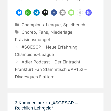
Kategorien
Champions-League
,
Spielbericht
Schlagwörter
Choreo
,
Fans
,
Niederlage
,
Präzisionsmangel
#SGESCP – Neue Erfahrung
Champions-League
Adler Podcast – Der Eintracht
Frankfurt Fan Stammtisch #AP152 –
Divaesques Flattern
3 Kommentare zu „#SGESCP –
Reichlich Lehrgeld“