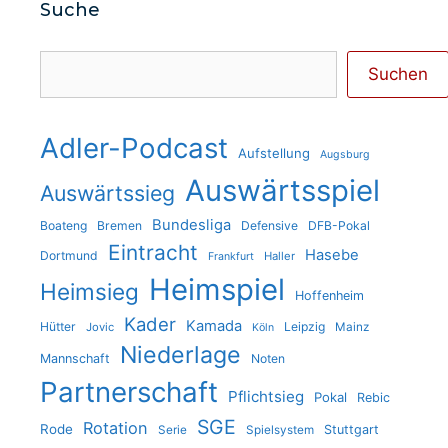
Suche
Suchen
Suchen
Adler-Podcast
Aufstellung
Augsburg
Auswärtsspiel
Auswärtssieg
Bundesliga
Boateng
Bremen
Defensive
DFB-Pokal
Eintracht
Hasebe
Dortmund
Haller
Frankfurt
Heimspiel
Heimsieg
Hoffenheim
Kader
Kamada
Hütter
Leipzig
Jovic
Mainz
Köln
Niederlage
Mannschaft
Noten
Partnerschaft
Pflichtsieg
Pokal
Rebic
SGE
Rotation
Rode
Stuttgart
Serie
Spielsystem