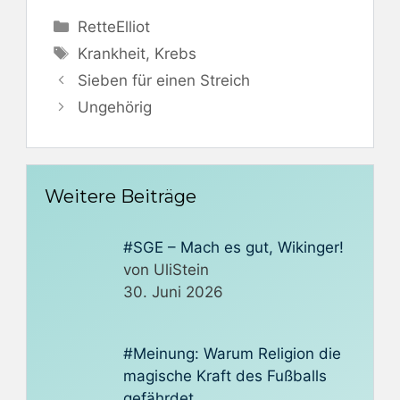
Kategorien
RetteElliot
Schlagwörter
Krankheit
,
Krebs
Sieben für einen Streich
Ungehörig
Weitere Beiträge
#SGE – Mach es gut, Wikinger!
von UliStein
30. Juni 2026
#Meinung: Warum Religion die
magische Kraft des Fußballs
gefährdet