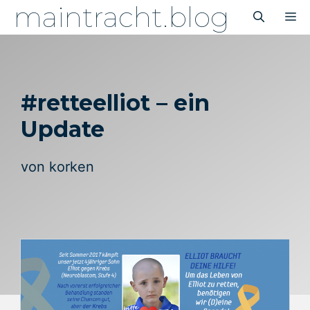
maintracht.blog
Zum
M
Inhalt
springen
#retteelliot – ein
Update
von
korken