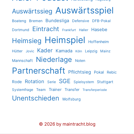
Auswärtsspiel
Auswärtssieg
Bundesliga
Boateng
Bremen
Defensive
DFB-Pokal
Eintracht
Hasebe
Dortmund
Haller
Frankfurt
Heimspiel
Heimsieg
Hoffenheim
Kader
Kamada
Hütter
Leipzig
Jovic
Mainz
Köln
Niederlage
Mannschaft
Noten
Partnerschaft
Pflichtsieg
Pokal
Rebic
SGE
Rotation
Rode
Stuttgart
Serie
Spielsystem
Trainer
Team
Transfer
Systemfrage
Transferperiode
Unentschieden
Wolfsburg
© 2026 by maintracht.blog