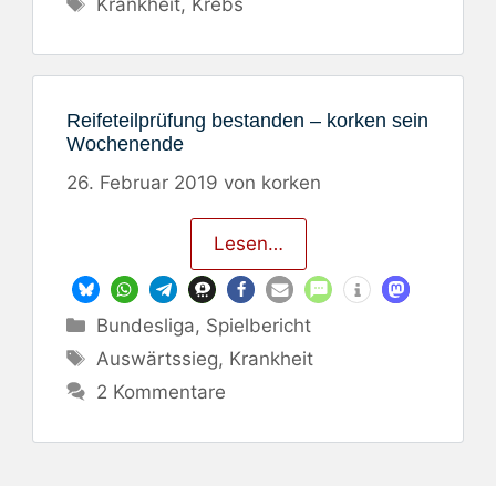
Schlagwörter
Krankheit
,
Krebs
Reifeteilprüfung bestanden – korken sein
Wochenende
26. Februar 2019
von
korken
Lesen…
Kategorien
Bundesliga
,
Spielbericht
Schlagwörter
Auswärtssieg
,
Krankheit
2 Kommentare