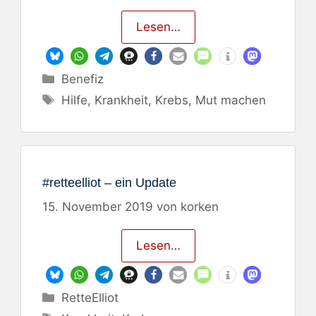
Lesen…
Kategorien
Benefiz
Schlagwörter
Hilfe
,
Krankheit
,
Krebs
,
Mut machen
#retteelliot – ein Update
15. November 2019
von
korken
Lesen…
Kategorien
RetteElliot