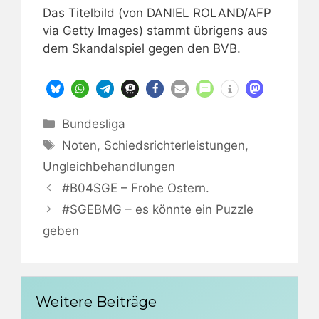
Das Titelbild (von DANIEL ROLAND/AFP
via Getty Images) stammt übrigens aus
dem Skandalspiel gegen den BVB.
Kategorien
Bundesliga
Schlagwörter
Noten
,
Schiedsrichterleistungen
,
Ungleichbehandlungen
#B04SGE – Frohe Ostern.
#SGEBMG – es könnte ein Puzzle
geben
Weitere Beiträge