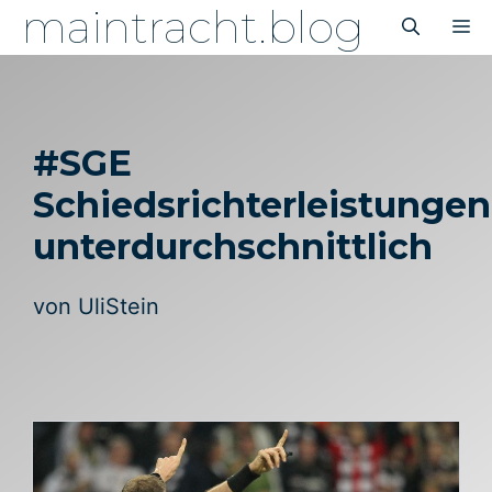
maintracht.blog
Zum
M
Inhalt
springen
#SGE
Schiedsrichterleistungen
unterdurchschnittlich
von
UliStein