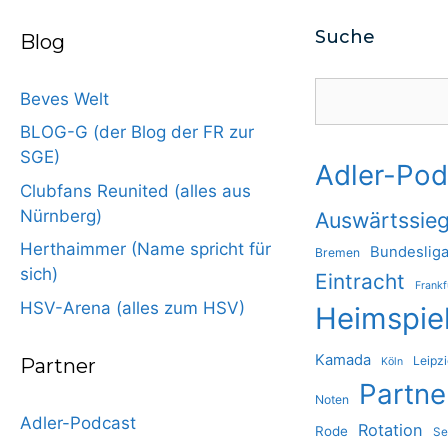
Suche
Blog
Suchen
Beves Welt
BLOG-G (der Blog der FR zur
SGE)
Adler-Pod
Clubfans Reunited (alles aus
Nürnberg)
Auswärtssie
Herthaimmer (Name spricht für
Bundeslig
Bremen
sich)
Eintracht
Frankf
HSV-Arena (alles zum HSV)
Heimspie
Kamada
Leipz
Partner
Köln
Partne
Noten
Adler-Podcast
Rotation
Rode
Se