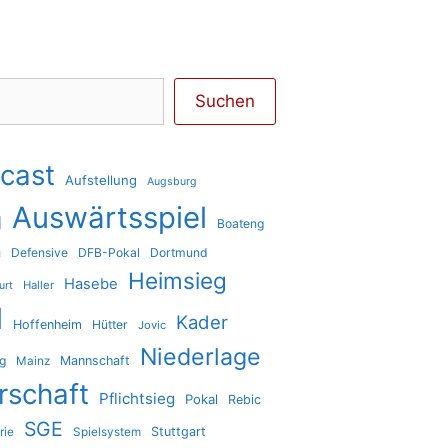
Suchen
cast
Aufstellung
Augsburg
Auswärtsspiel
g
Boateng
a
Defensive
DFB-Pokal
Dortmund
Heimsieg
Hasebe
Haller
urt
l
Kader
Hoffenheim
Hütter
Jovic
Niederlage
ig
Mannschaft
Mainz
rschaft
Pflichtsieg
Pokal
Rebic
SGE
Stuttgart
rie
Spielsystem