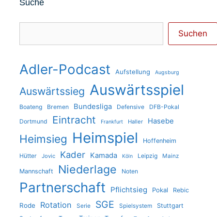
Suche
Suchen
Suchen
Adler-Podcast
Aufstellung
Augsburg
Auswärtsspiel
Auswärtssieg
Bundesliga
Boateng
Bremen
Defensive
DFB-Pokal
Eintracht
Hasebe
Dortmund
Haller
Frankfurt
Heimspiel
Heimsieg
Hoffenheim
Kader
Kamada
Hütter
Leipzig
Jovic
Mainz
Köln
Niederlage
Mannschaft
Noten
Partnerschaft
Pflichtsieg
Pokal
Rebic
SGE
Rotation
Rode
Stuttgart
Serie
Spielsystem