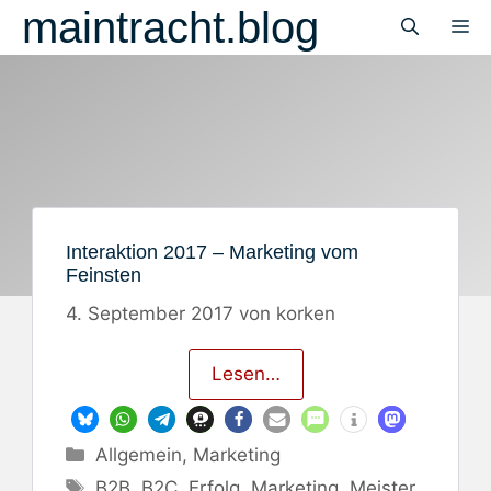
Zum
maintracht.blog
M
Inhalt
springen
Interaktion 2017 – Marketing vom
Feinsten
4. September 2017
von
korken
Lesen…
Kategorien
Allgemein
,
Marketing
Schlagwörter
B2B
,
B2C
,
Erfolg
,
Marketing
,
Meister
,