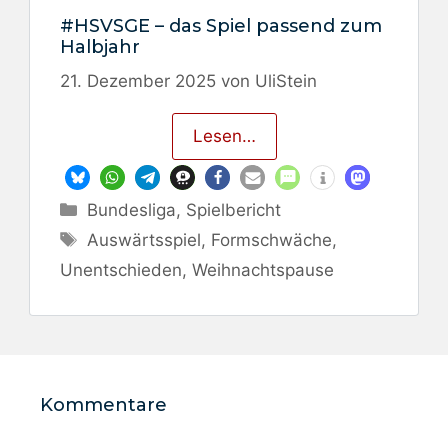
#HSVSGE – das Spiel passend zum
Halbjahr
21. Dezember 2025
von
UliStein
Lesen…
Kategorien
Bundesliga
,
Spielbericht
Schlagwörter
Auswärtsspiel
,
Formschwäche
,
Unentschieden
,
Weihnachtspause
Kommentare