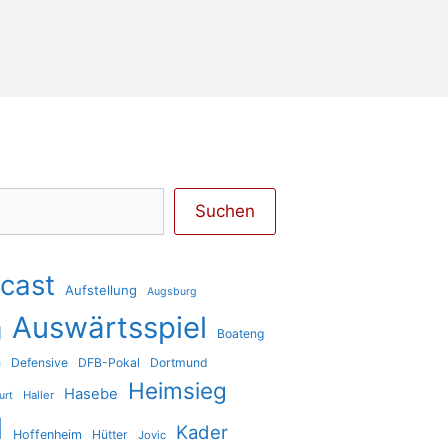
Suchen
cast
Aufstellung
Augsburg
Auswärtsspiel
g
Boateng
a
Defensive
DFB-Pokal
Dortmund
Heimsieg
Hasebe
Haller
urt
l
Kader
Hoffenheim
Hütter
Jovic