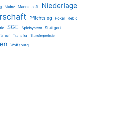
Niederlage
ig
Mannschaft
Mainz
rschaft
Pflichtsieg
Pokal
Rebic
SGE
Stuttgart
rie
Spielsystem
rainer
Transfer
Transferperiode
den
Wolfsburg