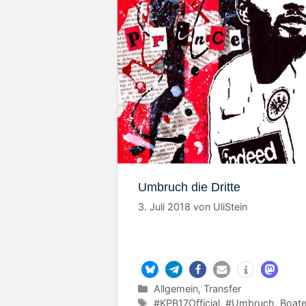
Umbruch die Dritte
3. Juli 2018
von
UliStein
Kategorien
Allgemein
,
Transfer
Schlagwörter
#KPB17Official
,
#Umbruch
,
Boat