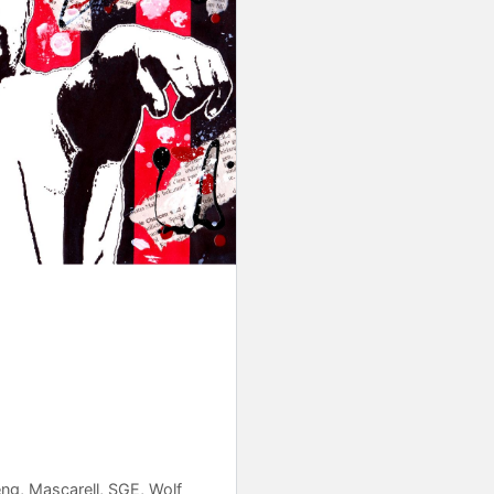
eng
,
Mascarell
,
SGE
,
Wolf