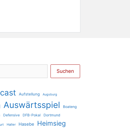
Suchen
cast
Aufstellung
Augsburg
Auswärtsspiel
g
Boateng
a
Defensive
DFB-Pokal
Dortmund
Heimsieg
Hasebe
Haller
urt