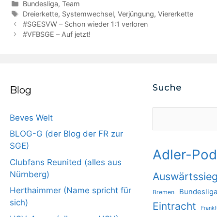
Kategorien
Bundesliga
,
Team
Schlagwörter
Dreierkette
,
Systemwechsel
,
Verjüngung
,
Viererkette
#SGESVW – Schon wieder 1:1 verloren
#VFBSGE – Auf jetzt!
Suche
Blog
Suchen
Beves Welt
BLOG-G (der Blog der FR zur
SGE)
Adler-Pod
Clubfans Reunited (alles aus
Nürnberg)
Auswärtssie
Herthaimmer (Name spricht für
Bundeslig
Bremen
sich)
Eintracht
Frankf