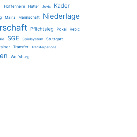
l
Kader
Hoffenheim
Hütter
Jovic
Niederlage
ig
Mannschaft
Mainz
rschaft
Pflichtsieg
Pokal
Rebic
SGE
Stuttgart
rie
Spielsystem
rainer
Transfer
Transferperiode
den
Wolfsburg