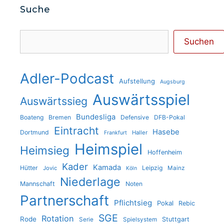
Suche
Suchen
Suchen
Adler-Podcast
Aufstellung
Augsburg
Auswärtsspiel
Auswärtssieg
Bundesliga
Boateng
Bremen
Defensive
DFB-Pokal
Eintracht
Hasebe
Dortmund
Haller
Frankfurt
Heimspiel
Heimsieg
Hoffenheim
Kader
Kamada
Hütter
Leipzig
Jovic
Mainz
Köln
Niederlage
Mannschaft
Noten
Partnerschaft
Pflichtsieg
Pokal
Rebic
SGE
Rotation
Rode
Stuttgart
Serie
Spielsystem