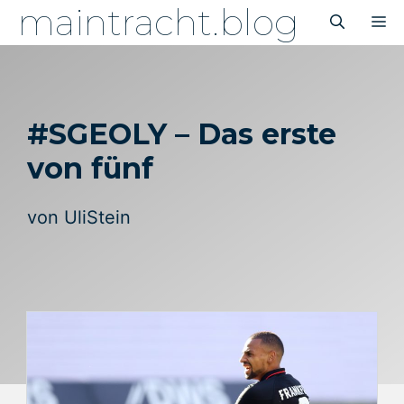
maintracht.blog
Zum
M
Inhalt
springen
#SGEOLY – Das erste
von fünf
von
UliStein