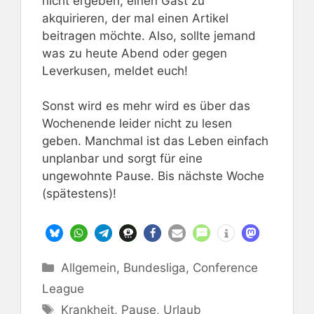
nicht ergeben, einen Gast zu
akquirieren, der mal einen Artikel
beitragen möchte. Also, sollte jemand
was zu heute Abend oder gegen
Leverkusen, meldet euch!
Sonst wird es mehr wird es über das
Wochenende leider nicht zu lesen
geben. Manchmal ist das Leben einfach
unplanbar und sorgt für eine
ungewohnte Pause. Bis nächste Woche
(spätestens)!
Kategorien
Allgemein
,
Bundesliga
,
Conference
League
Schlagwörter
Krankheit
,
Pause
,
Urlaub