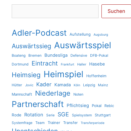
Suchen
Suchen
Adler-Podcast
Aufstellung
Augsburg
Auswärtsspiel
Auswärtssieg
Bundesliga
Boateng
Bremen
Defensive
DFB-Pokal
Eintracht
Hasebe
Dortmund
Haller
Frankfurt
Heimspiel
Heimsieg
Hoffenheim
Kader
Kamada
Hütter
Leipzig
Jovic
Mainz
Köln
Niederlage
Mannschaft
Noten
Partnerschaft
Pflichtsieg
Pokal
Rebic
SGE
Rotation
Rode
Stuttgart
Serie
Spielsystem
Trainer
Team
Transfer
Systemfrage
Transferperiode
Unentschieden