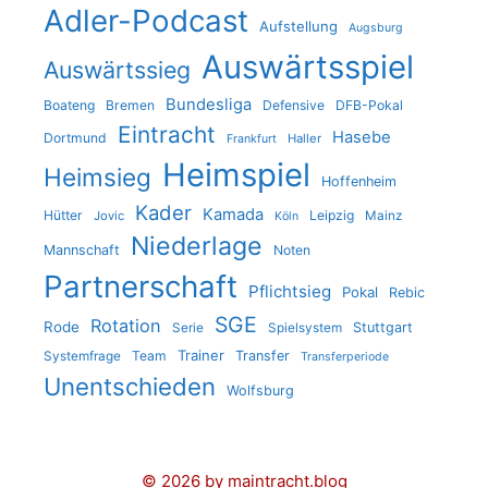
Adler-Podcast
Aufstellung
Augsburg
Auswärtsspiel
Auswärtssieg
Bundesliga
Boateng
Bremen
Defensive
DFB-Pokal
Eintracht
Hasebe
Dortmund
Haller
Frankfurt
Heimspiel
Heimsieg
Hoffenheim
Kader
Kamada
Hütter
Leipzig
Jovic
Mainz
Köln
Niederlage
Mannschaft
Noten
Partnerschaft
Pflichtsieg
Pokal
Rebic
SGE
Rotation
Rode
Stuttgart
Serie
Spielsystem
Trainer
Team
Transfer
Systemfrage
Transferperiode
Unentschieden
Wolfsburg
© 2026 by maintracht.blog