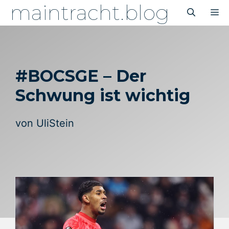
maintracht.blog
Zum
M
Inhalt
springen
#BOCSGE – Der
Schwung ist wichtig
von
UliStein