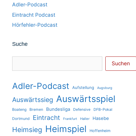
Adler-Podcast
Eintracht Podcast
Hörfehler-Podcast
Suche
Suchen
Suchen
Adler-Podcast
Aufstellung
Augsburg
Auswärtsspiel
Auswärtssieg
Bundesliga
Boateng
Bremen
Defensive
DFB-Pokal
Eintracht
Hasebe
Dortmund
Haller
Frankfurt
Heimspiel
Heimsieg
Hoffenheim