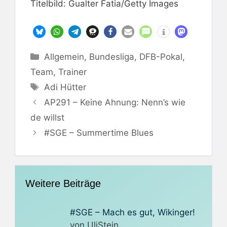
Titelbild: Gualter Fatia/Getty Images
Kategorien
Allgemein
,
Bundesliga
,
DFB-Pokal
,
Team
,
Trainer
Schlagwörter
Adi Hütter
AP291 – Keine Ahnung: Nenn’s wie
de willst
#SGE – Summertime Blues
Weitere Beiträge
#SGE – Mach es gut, Wikinger!
von UliStein