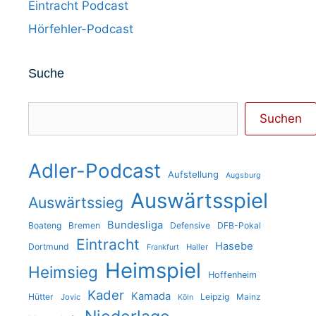
Eintracht Podcast
Hörfehler-Podcast
Suche
Suchen
Suchen
Adler-Podcast
Aufstellung
Augsburg
Auswärtsspiel
Auswärtssieg
Bundesliga
Boateng
Bremen
Defensive
DFB-Pokal
Eintracht
Hasebe
Dortmund
Haller
Frankfurt
Heimspiel
Heimsieg
Hoffenheim
Kader
Kamada
Hütter
Leipzig
Jovic
Mainz
Köln