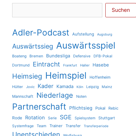
Suchen
Suchen
Adler-Podcast
Aufstellung
Augsburg
Auswärtsspiel
Auswärtssieg
Bundesliga
Boateng
Bremen
Defensive
DFB-Pokal
Eintracht
Hasebe
Dortmund
Haller
Frankfurt
Heimspiel
Heimsieg
Hoffenheim
Kader
Kamada
Hütter
Leipzig
Jovic
Mainz
Köln
Niederlage
Mannschaft
Noten
Partnerschaft
Pflichtsieg
Pokal
Rebic
SGE
Rotation
Rode
Stuttgart
Serie
Spielsystem
Trainer
Team
Transfer
Systemfrage
Transferperiode
Unentschieden
Wolfsburg