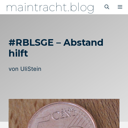
maintracht.blog
Zum
M
Inhalt
springen
#RBLSGE – Abstand
hilft
von
UliStein