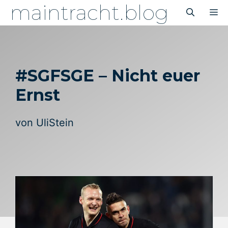
maintracht.blog
Zum
M
Inhalt
springen
#SGFSGE – Nicht euer
Ernst
von
UliStein