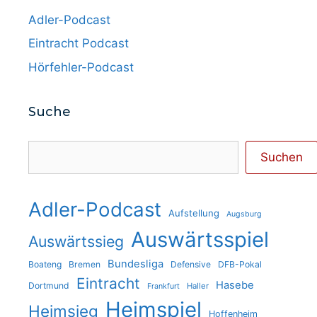
Adler-Podcast
Eintracht Podcast
Hörfehler-Podcast
Suche
Suchen
Suchen
Adler-Podcast
Aufstellung
Augsburg
Auswärtsspiel
Auswärtssieg
Bundesliga
Boateng
Bremen
Defensive
DFB-Pokal
Eintracht
Hasebe
Dortmund
Haller
Frankfurt
Heimspiel
Heimsieg
Hoffenheim