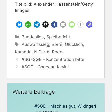
Titelbild: Alexander Hassenstein/Getty
Images
Kategorien
Bundesliga
,
Spielbericht
Schlagwörter
Auswärtssieg
,
Borré
,
Glücklich
,
Kamada
,
N'Dicka
,
Rode
#SGFSGE – Konzentration bitte
#SGE – Chapeau Kevin!
Weitere Beiträge
#SGE – Mach es gut, Wikinger!