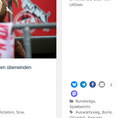
UliStein
ten überwinden
Kategorien
Bundesliga
,
Spielbericht
Schlagwörter
Rotation
,
Sow
,
Auswärtssieg
,
Borré
,
Glücklich
,
Kamada
,