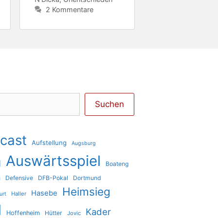
2 Kommentare
Suchen
cast
Aufstellung
Augsburg
Auswärtsspiel
g
Boateng
a
Defensive
DFB-Pokal
Dortmund
Heimsieg
Hasebe
Haller
urt
l
Kader
Hoffenheim
Hütter
Jovic