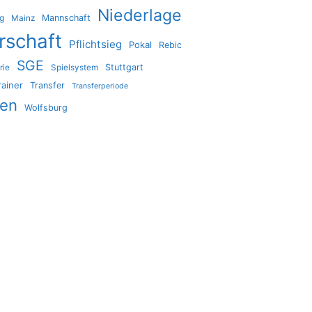
Niederlage
ig
Mannschaft
Mainz
rschaft
Pflichtsieg
Pokal
Rebic
SGE
Stuttgart
rie
Spielsystem
rainer
Transfer
Transferperiode
den
Wolfsburg