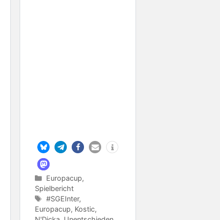
Kategorien
Europacup
,
Spielbericht
Schlagwörter
#SGEInter
,
Europacup
,
Kostic
,
N'Dicka
,
Unentschieden