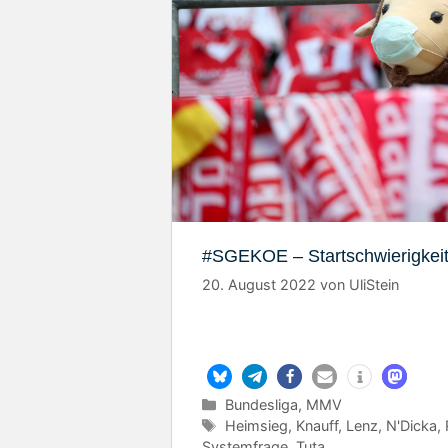
#SGEKOE – Startschwierigkei
20. August 2022
von
UliStein
Kategorien
Bundesliga
,
MMV
Schlagwörter
Heimsieg
,
Knauff
,
Lenz
,
N'Dicka
,
Systemfrage
,
Tuta