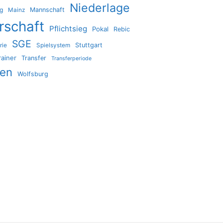
Niederlage
ig
Mannschaft
Mainz
rschaft
Pflichtsieg
Pokal
Rebic
SGE
Stuttgart
rie
Spielsystem
rainer
Transfer
Transferperiode
den
Wolfsburg