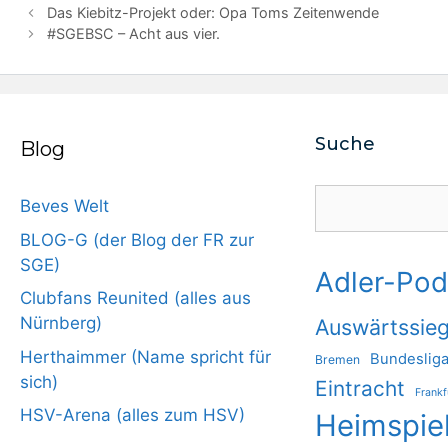
Das Kiebitz-Projekt oder: Opa Toms Zeitenwende
#SGEBSC – Acht aus vier.
Suche
Blog
Suchen
Beves Welt
BLOG-G (der Blog der FR zur
SGE)
Adler-Pod
Clubfans Reunited (alles aus
Nürnberg)
Auswärtssie
Herthaimmer (Name spricht für
Bundeslig
Bremen
sich)
Eintracht
Frankf
HSV-Arena (alles zum HSV)
Heimspie