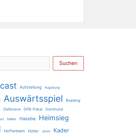
Suchen
cast
Aufstellung
Augsburg
Auswärtsspiel
g
Boateng
a
Defensive
DFB-Pokal
Dortmund
Heimsieg
Hasebe
Haller
urt
l
Kader
Hoffenheim
Hütter
Jovic