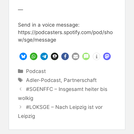
—
Send in a voice message:
https://podcasters.spotify.com/pod/sho
w/sge/message
Kategorien
Podcast
Schlagwörter
Adler-Podcast
,
Partnerschaft
#SGENFFC – Insgesamt heiter bis
wolkig
#LOKSGE – Nach Leipzig ist vor
Leipzig