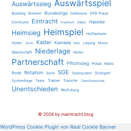
Auswärtsspiel
Auswärtssieg
Bundesliga
Boateng
Bremen
Defensive
DFB-Pokal
Eintracht
Hasebe
Dortmund
Haller
Frankfurt
Heimspiel
Heimsieg
Hoffenheim
Kader
Kamada
Hütter
Leipzig
Jovic
Mainz
Köln
Niederlage
Mannschaft
Noten
Partnerschaft
Pflichtsieg
Pokal
Rebic
SGE
Rotation
Rode
Stuttgart
Serie
Spielsystem
Trainer
Team
Transfer
Systemfrage
Transferperiode
Unentschieden
Wolfsburg
© 2026 by maintracht.blog
WordPress Cookie Plugin von Real Cookie Banner