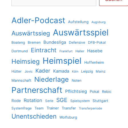
Adler-Podcast
Aufstellung
Augsburg
Auswärtsspiel
Auswärtssieg
Bundesliga
Boateng
Bremen
Defensive
DFB-Pokal
Eintracht
Hasebe
Dortmund
Haller
Frankfurt
Heimspiel
Heimsieg
Hoffenheim
Kader
Kamada
Hütter
Leipzig
Jovic
Mainz
Köln
Niederlage
Mannschaft
Noten
Partnerschaft
Pflichtsieg
Pokal
Rebic
SGE
Rotation
Rode
Stuttgart
Serie
Spielsystem
Trainer
Team
Transfer
Systemfrage
Transferperiode
Unentschieden
Wolfsburg