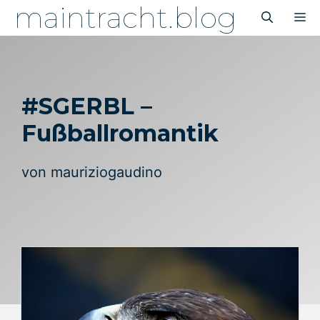
maintracht.blog
Zum
M
Inhalt
springen
#SGERBL –
Fußballromantik
von
mauriziogaudino