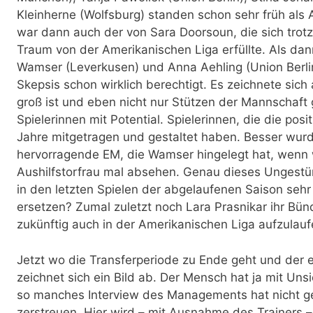
Kleinherne (Wolfsburg) standen schon sehr früh als
war dann auch der von Sara Doorsoun, die sich trotz
Traum von der Amerikanischen Liga erfüllte. Als dan
Wamser (Leverkusen) und Anna Aehling (Union Berlin
Skepsis schon wirklich berechtigt. Es zeichnete sich
groß ist und eben nicht nur Stützen der Mannschaft
Spielerinnen mit Potential. Spielerinnen, die die posi
Jahre mitgetragen und gestaltet haben. Besser wurd
hervorragende EM, die Wamser hingelegt hat, wenn w
Aushilfstorfrau mal absehen. Genau dieses Ungest
in den letzten Spielen der abgelaufenen Saison sehr
ersetzen? Zumal zuletzt noch Lara Prasnikar ihr Bün
zukünftig auch in der Amerikanischen Liga aufzulauf
Jetzt wo die Transferperiode zu Ende geht und der e
zeichnet sich ein Bild ab. Der Mensch hat ja mit Uns
so manches Interview des Managements hat nicht g
zerstreuen. Hier wird – mit Ausnahme des Trainers –