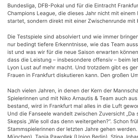
Bundesliga, DFB-Pokal und für die Eintracht Frankfur
Champions League, die dieses Jahr nicht mit einem 
startet, sondern direkt mit einer Zwischenrunde mit 
Die Testspiele sind absolviert und wie immer bringen
nur bedingt tiefere Erkenntnisse, wie das Team aus
ist und was wir für die neue Saison erwarten können
dass die Leistung – insbesondere offensiv – beim l
Lyon Lust auf mehr macht. Und trotzdem gibt es ge
Frauen in Frankfurt diskutieren kann. Den großen U
Nach vielen Jahren, in denen der Kern der Mannscha
Spielerinnen und mit Niko Arnautis & Team auch aus
bestand, wird in Frankfurt mal alles in die Luft gew
Und die Fanseele wandelt zwischen Zuversicht „Da s
Skepsis „Wie soll das denn weitergehen?“. Schon frü
Stammspielerinnen der letzten Jahre gehen werden.
München), Tanja Pawollek (Union Berlin), Stina Joh