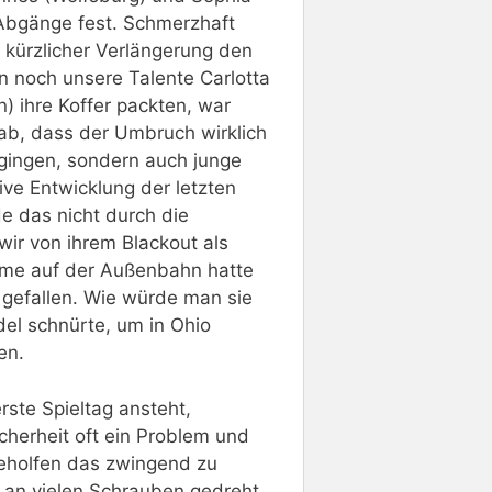
 Abgänge fest. Schmerzhaft
 kürzlicher Verlängerung den
n noch unsere Talente Carlotta
) ihre Koffer packten, war
 ab, dass der Umbruch wirklich
 gingen, sondern auch junge
tive Entwicklung der letzten
e das nicht durch die
ir von ihrem Blackout als
üme auf der Außenbahn hatte
 gefallen. Wie würde man sie
del schnürte, um in Ohio
en.
rste Spieltag ansteht,
icherheit oft ein Problem und
eholfen das zwingend zu
 an vielen Schrauben gedreht.