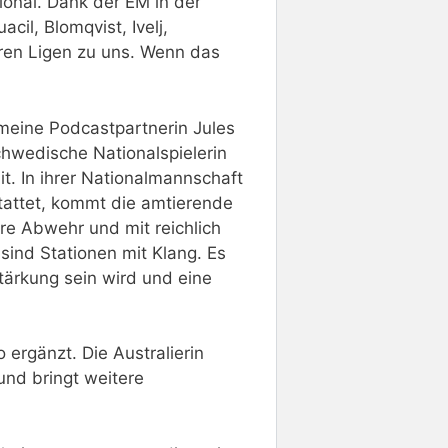
ional. Dank der EM in der
l, Blomqvist, Ivelj,
ren Ligen zu uns. Wenn das
 meine Podcastpartnerin Jules
chwedische Nationalspielerin
t. In ihrer Nationalmannschaft
tattet, kommt die amtierende
re Abwehr und mit reichlich
ind Stationen mit Klang. Es
stärkung sein wird und eine
ergänzt. Die Australierin
nd bringt weitere