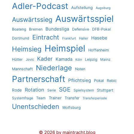
Adler-Podcast
Aufstellung
Augsburg
Auswärtsspiel
Auswärtssieg
Bundesliga
Boateng
Bremen
Defensive
DFB-Pokal
Eintracht
Hasebe
Dortmund
Haller
Frankfurt
Heimspiel
Heimsieg
Hoffenheim
Kader
Kamada
Hütter
Leipzig
Jovic
Mainz
Köln
Niederlage
Mannschaft
Noten
Partnerschaft
Pflichtsieg
Pokal
Rebic
SGE
Rotation
Rode
Stuttgart
Serie
Spielsystem
Trainer
Team
Transfer
Systemfrage
Transferperiode
Unentschieden
Wolfsburg
© 2026 by maintracht.blog