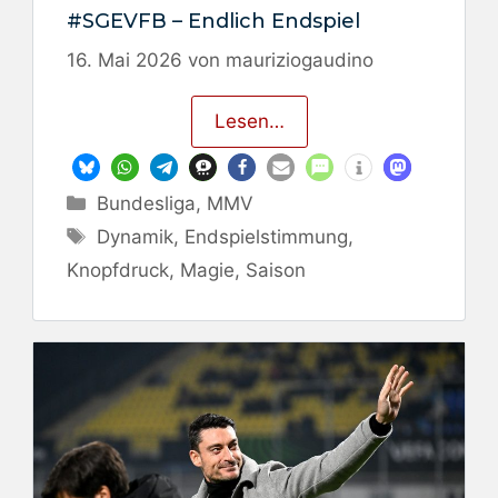
#SGEVFB – Endlich Endspiel
16. Mai 2026
von
mauriziogaudino
Lesen…
Kategorien
Bundesliga
,
MMV
Schlagwörter
Dynamik
,
Endspielstimmung
,
Knopfdruck
,
Magie
,
Saison