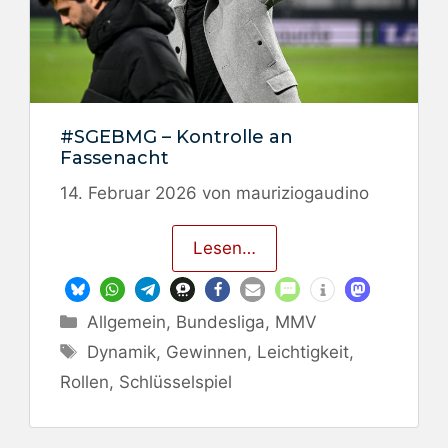
#SGEBMG – Kontrolle an
Fassenacht
14. Februar 2026
von
mauriziogaudino
Lesen…
Kategorien
Allgemein
,
Bundesliga
,
MMV
Schlagwörter
Dynamik
,
Gewinnen
,
Leichtigkeit
,
Rollen
,
Schlüsselspiel