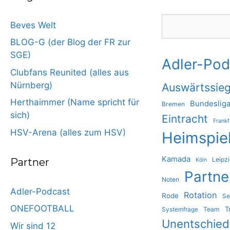
Suchen
Beves Welt
BLOG-G (der Blog der FR zur
SGE)
Adler-Pod
Clubfans Reunited (alles aus
Nürnberg)
Auswärtssie
Herthaimmer (Name spricht für
Bundeslig
Bremen
sich)
Eintracht
Frankf
HSV-Arena (alles zum HSV)
Heimspie
Kamada
Leipz
Partner
Köln
Partne
Noten
Adler-Podcast
Rotation
Rode
Se
ONEFOOTBALL
T
Team
Systemfrage
Unentschie
Wir sind 12