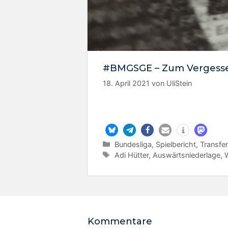
#BMGSGE – Zum Vergess
18. April 2021
von
UliStein
Kategorien
Bundesliga
,
Spielbericht
,
Transfe
Schlagwörter
Adi Hütter
,
Auswärtsniederlage
,
Kommentare