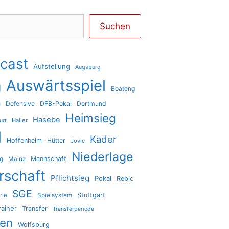
Suchen
cast
Aufstellung
Augsburg
Auswärtsspiel
g
Boateng
a
Defensive
DFB-Pokal
Dortmund
Heimsieg
Hasebe
Haller
urt
l
Kader
Hoffenheim
Hütter
Jovic
Niederlage
ig
Mannschaft
Mainz
rschaft
Pflichtsieg
Pokal
Rebic
SGE
Stuttgart
rie
Spielsystem
rainer
Transfer
Transferperiode
den
Wolfsburg