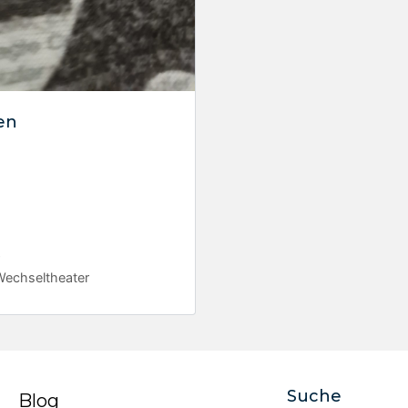
en
r
Wechseltheater
Suche
Blog