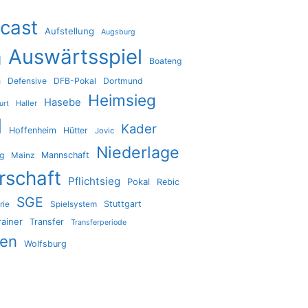
cast
Aufstellung
Augsburg
Auswärtsspiel
g
Boateng
a
Defensive
DFB-Pokal
Dortmund
Heimsieg
Hasebe
Haller
urt
l
Kader
Hoffenheim
Hütter
Jovic
Niederlage
ig
Mannschaft
Mainz
rschaft
Pflichtsieg
Pokal
Rebic
SGE
Stuttgart
rie
Spielsystem
rainer
Transfer
Transferperiode
den
Wolfsburg