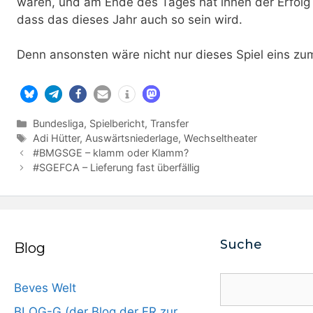
waren, und am Ende des Tages hat ihnen der Erfolg
dass das dieses Jahr auch so sein wird.
Denn ansonsten wäre nicht nur dieses Spiel eins zu
Kategorien
Bundesliga
,
Spielbericht
,
Transfer
Schlagwörter
Adi Hütter
,
Auswärtsniederlage
,
Wechseltheater
#BMGSGE – klamm oder Klamm?
#SGEFCA – Lieferung fast überfällig
Suche
Blog
Suchen
Beves Welt
BLOG-G (der Blog der FR zur