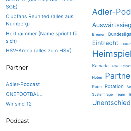
SGE)
Adler-Pod
Clubfans Reunited (alles aus
Nürnberg)
Auswärtssie
Herthaimmer (Name spricht für
Bundeslig
Bremen
sich)
Eintracht
Frankf
HSV-Arena (alles zum HSV)
Heimspie
Kamada
Leipz
Partner
Köln
Partne
Noten
Adler-Podcast
Rotation
Rode
Se
ONEFOOTBALL
T
Team
Systemfrage
Unentschie
Wir sind 12
Podcast