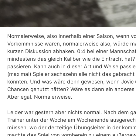
Normalerweise, also innerhalb einer Saison, wenn v
Vorkommnisse waren, normalerweise also, würde man
kurzen Diskussion abhaken. 0:4 bei einer Mannschaf
mindestens das gleich Kaliber wie die Eintracht hat
passieren. Kann auch in dieser Art und Weise passier
(maximal) Spieler sechszehn alle nicht das gebracht
könnten. Und was wäre denn gewesen, wenn Jovic und
Chancen genutzt hätten? Wäre es dann ein anderes 
Aber egal. Normalerweise.
Leider war gestern aber nichts normal. Nach dem 
Trainer unter der Woche am Wochenende ausgerechn
müssen, wo der derzeitige Übungsleiter in der komm
machte das Spiel von vornherein zu einem außergew