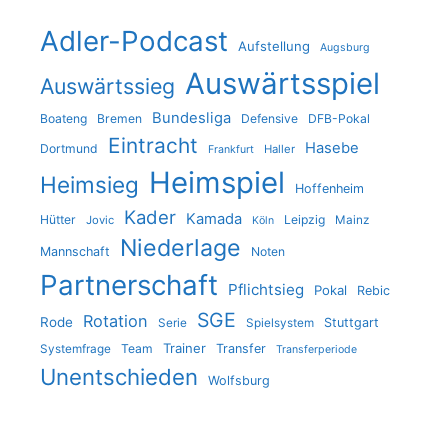
Adler-Podcast
Aufstellung
Augsburg
Auswärtsspiel
Auswärtssieg
Bundesliga
Boateng
Bremen
Defensive
DFB-Pokal
Eintracht
Hasebe
Dortmund
Haller
Frankfurt
Heimspiel
Heimsieg
Hoffenheim
Kader
Kamada
Hütter
Leipzig
Jovic
Mainz
Köln
Niederlage
Mannschaft
Noten
Partnerschaft
Pflichtsieg
Pokal
Rebic
SGE
Rotation
Rode
Stuttgart
Serie
Spielsystem
Trainer
Team
Transfer
Systemfrage
Transferperiode
Unentschieden
Wolfsburg