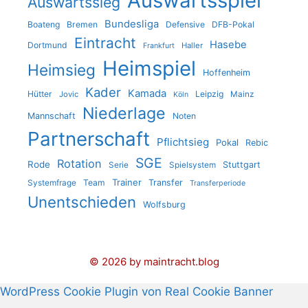
Auswärtsspiel
Auswärtssieg
Bundesliga
Boateng
Bremen
Defensive
DFB-Pokal
Eintracht
Hasebe
Dortmund
Haller
Frankfurt
Heimspiel
Heimsieg
Hoffenheim
Kader
Kamada
Hütter
Leipzig
Jovic
Mainz
Köln
Niederlage
Mannschaft
Noten
Partnerschaft
Pflichtsieg
Pokal
Rebic
SGE
Rotation
Rode
Stuttgart
Serie
Spielsystem
Trainer
Team
Transfer
Systemfrage
Transferperiode
Unentschieden
Wolfsburg
© 2026 by maintracht.blog
WordPress Cookie Plugin von Real Cookie Banner