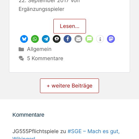
22. September 2017
von
Ergänzungsspieler
Lesen…
Kategorien
Allgemein
5 Kommentare
+ weitere Beiträge
Kommentare
JG555Pflichtspiele
zu
#SGE – Mach es gut,