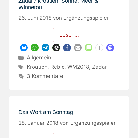
Zadar / Kroatien. Sonne, Meer &
Winnetou
26. Juni 2018
von
Ergänzungsspieler
Lesen…
Kategorien
Allgemein
Schlagwörter
Kroatien
,
Rebic
,
WM2018
,
Zadar
3 Kommentare
Das Wort am Sonntag
28. Januar 2018
von
Ergänzungsspieler