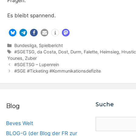
Fragen.
Es bleibt spannend.
Kategorien
Bundesliga
,
Spielbericht
Schlagwörter
#SGETSG
,
da Costa
,
Dost
,
Durm
,
Falette
,
Heimsieg
,
Hrusti
Younes
,
Zuber
#SGETSG – Lupenrein
#SGE #Ticketing #Kommunikationsdefizite
Suche
Blog
Suchen
Beves Welt
BLOG-G (der Blog der FR zur