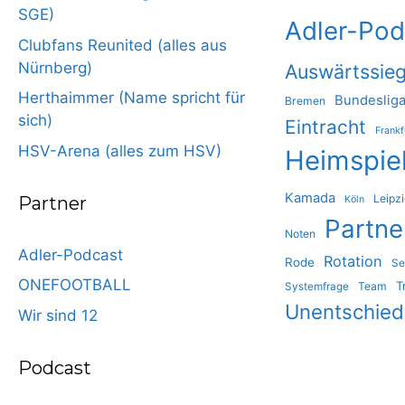
SGE)
Adler-Pod
Clubfans Reunited (alles aus
Nürnberg)
Auswärtssie
Herthaimmer (Name spricht für
Bundeslig
Bremen
sich)
Eintracht
Frankf
HSV-Arena (alles zum HSV)
Heimspie
Kamada
Leipz
Partner
Köln
Partne
Noten
Adler-Podcast
Rotation
Rode
Se
ONEFOOTBALL
T
Team
Systemfrage
Unentschie
Wir sind 12
Podcast