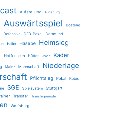
cast
Aufstellung
Augsburg
Auswärtsspiel
g
Boateng
a
Defensive
DFB-Pokal
Dortmund
Heimsieg
Hasebe
Haller
urt
l
Kader
Hoffenheim
Hütter
Jovic
Niederlage
ig
Mannschaft
Mainz
rschaft
Pflichtsieg
Pokal
Rebic
SGE
Stuttgart
rie
Spielsystem
rainer
Transfer
Transferperiode
den
Wolfsburg