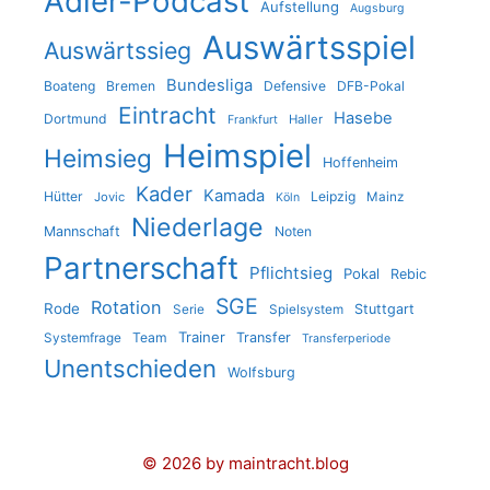
Adler-Podcast
Aufstellung
Augsburg
Auswärtsspiel
Auswärtssieg
Bundesliga
Boateng
Bremen
Defensive
DFB-Pokal
Eintracht
Hasebe
Dortmund
Haller
Frankfurt
Heimspiel
Heimsieg
Hoffenheim
Kader
Kamada
Hütter
Leipzig
Jovic
Mainz
Köln
Niederlage
Mannschaft
Noten
Partnerschaft
Pflichtsieg
Pokal
Rebic
SGE
Rotation
Rode
Stuttgart
Serie
Spielsystem
Trainer
Team
Transfer
Systemfrage
Transferperiode
Unentschieden
Wolfsburg
© 2026 by maintracht.blog