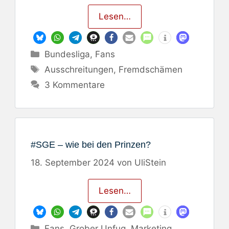
Lesen…
Kategorien
Bundesliga
,
Fans
Schlagwörter
Ausschreitungen
,
Fremdschämen
3 Kommentare
#SGE – wie bei den Prinzen?
18. September 2024
von
UliStein
Lesen…
Kategorien
Fans
,
Grober Unfug
,
Marketing