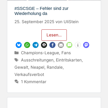
#SSCSGE – Fehler sind zur
Wiederholung da
25. September 2025
von
UliStein
Lesen…
Kategorien
Champions-League
,
Fans
Schlagwörter
Ausschreitungen
,
Eintritskarten
,
Gewalt
,
Neapel
,
Randale
,
Verkaufsverbot
1 Kommentar