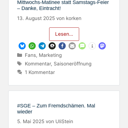
Mittwochs-Matinee statt Samstags-Feier
– Danke, Eintracht!
13. August 2025
von
korken
Lesen…
Kategorien
Fans
,
Marketing
Schlagwörter
Kommentar
,
Saisoneröffnung
1 Kommentar
#SGE – Zum Fremdschämen. Mal
wieder
5. Mai 2025
von
UliStein