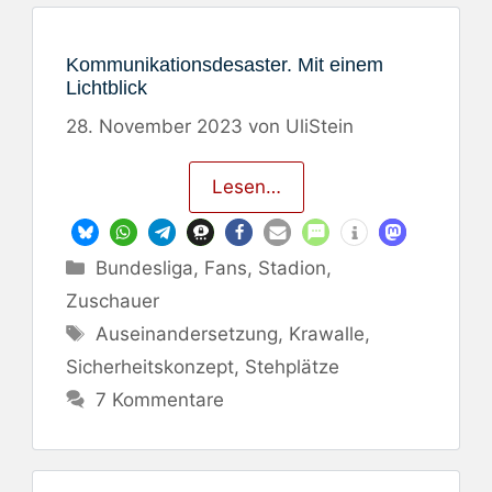
Kommunikationsdesaster. Mit einem
Lichtblick
28. November 2023
von
UliStein
Lesen…
Kategorien
Bundesliga
,
Fans
,
Stadion
,
Zuschauer
Schlagwörter
Auseinandersetzung
,
Krawalle
,
Sicherheitskonzept
,
Stehplätze
7 Kommentare