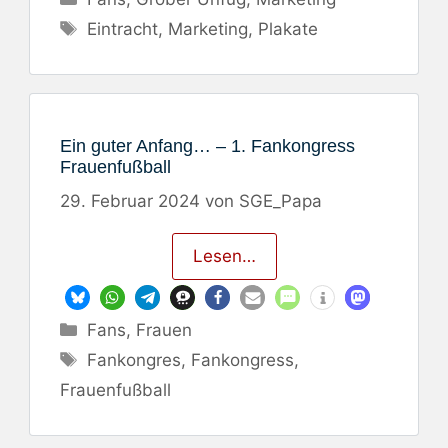
Schlagwörter
Eintracht
,
Marketing
,
Plakate
Ein guter Anfang… – 1. Fankongress
Frauenfußball
29. Februar 2024
von
SGE_Papa
Lesen…
Kategorien
Fans
,
Frauen
Schlagwörter
Fankongres
,
Fankongress
,
Frauenfußball