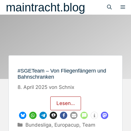
Zum
maintracht.blog
M
Inhalt
springen
#SGETeam – Von Fliegenfängern und
Bahnschranken
8. April 2025
von
Schnix
Lesen…
Kategorien
Bundesliga
,
Europacup
,
Team