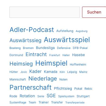
Suchen
Suchen
Adler-Podcast
Aufstellung
Augsburg
Auswärtsspiel
Auswärtssieg
Bundesliga
Boateng
Bremen
Defensive
DFB-Pokal
Eintracht
Hasebe
Dortmund
Haller
Frankfurt
Heimspiel
Heimsieg
Hoffenheim
Kader
Kamada
Hütter
Leipzig
Jovic
Mainz
Köln
Niederlage
Mannschaft
Noten
Partnerschaft
Pflichtsieg
Pokal
Rebic
SGE
Rotation
Rode
Stuttgart
Serie
Spielsystem
Trainer
Team
Transfer
Systemfrage
Transferperiode