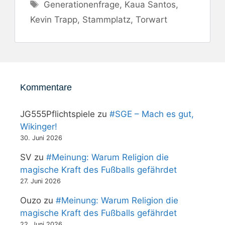
Schlagwörter
Generationenfrage
,
Kaua Santos
,
Kevin Trapp
,
Stammplatz
,
Torwart
Kommentare
JG555Pflichtspiele
zu
#SGE – Mach es gut,
Wikinger!
30. Juni 2026
SV
zu
#Meinung: Warum Religion die
magische Kraft des Fußballs gefährdet
27. Juni 2026
Ouzo
zu
#Meinung: Warum Religion die
magische Kraft des Fußballs gefährdet
22. Juni 2026