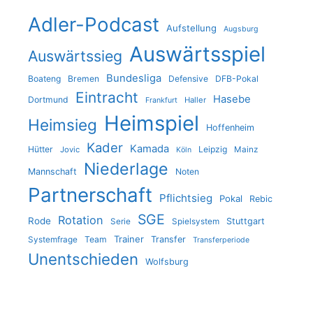
Adler-Podcast
Aufstellung
Augsburg
Auswärtsspiel
Auswärtssieg
Bundesliga
Boateng
Bremen
Defensive
DFB-Pokal
Eintracht
Hasebe
Dortmund
Haller
Frankfurt
Heimspiel
Heimsieg
Hoffenheim
Kader
Kamada
Hütter
Leipzig
Jovic
Mainz
Köln
Niederlage
Mannschaft
Noten
Partnerschaft
Pflichtsieg
Pokal
Rebic
SGE
Rotation
Rode
Stuttgart
Serie
Spielsystem
Trainer
Team
Transfer
Systemfrage
Transferperiode
Unentschieden
Wolfsburg