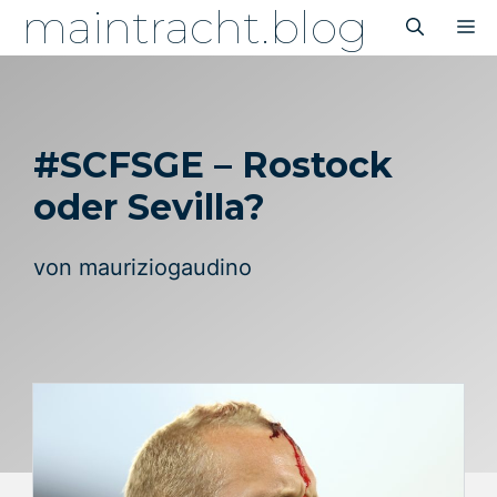
maintracht.blog
Zum
M
Inhalt
springen
#SCFSGE – Rostock
oder Sevilla?
von
mauriziogaudino