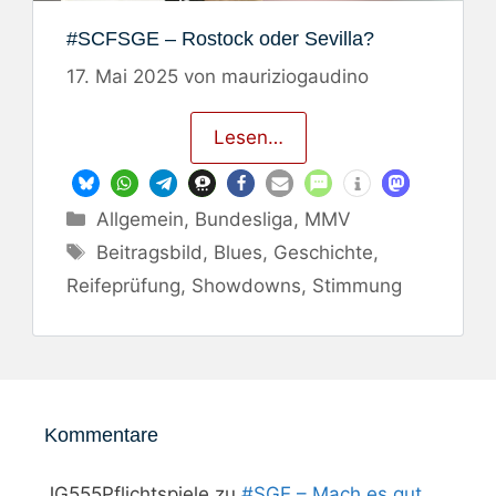
#SCFSGE – Rostock oder Sevilla?
17. Mai 2025
von
mauriziogaudino
Lesen…
Kategorien
Allgemein
,
Bundesliga
,
MMV
Schlagwörter
Beitragsbild
,
Blues
,
Geschichte
,
Reifeprüfung
,
Showdowns
,
Stimmung
Kommentare
JG555Pflichtspiele
zu
#SGE – Mach es gut,