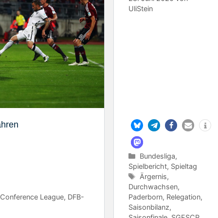
UliStein
ahren
Kategorien
Bundesliga
,
Spielbericht
,
Spieltag
Schlagwörter
Ärgernis
,
Durchwachsen
,
,
Conference League
,
DFB-
Paderborn
,
Relegation
,
Saisonbilanz
,
Saisonfinale
,
SGESCP
,