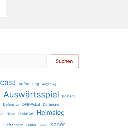
Suchen
cast
Aufstellung
Augsburg
Auswärtsspiel
g
Boateng
a
Defensive
DFB-Pokal
Dortmund
Heimsieg
Hasebe
Haller
urt
l
Kader
Hoffenheim
Hütter
Jovic