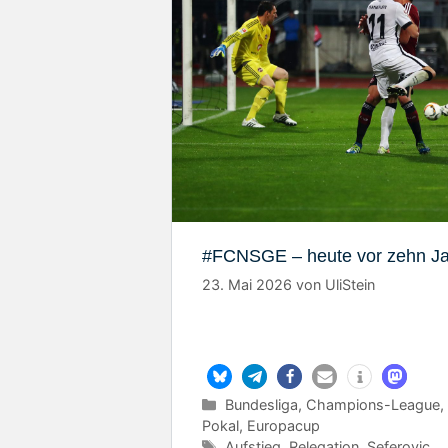
#FCNSGE – heute vor zehn J
23. Mai 2026
von
UliStein
Kategorien
Bundesliga
,
Champions-League
Pokal
,
Europacup
Schlagwörter
Aufstieg
,
Relegation
,
Seferovic