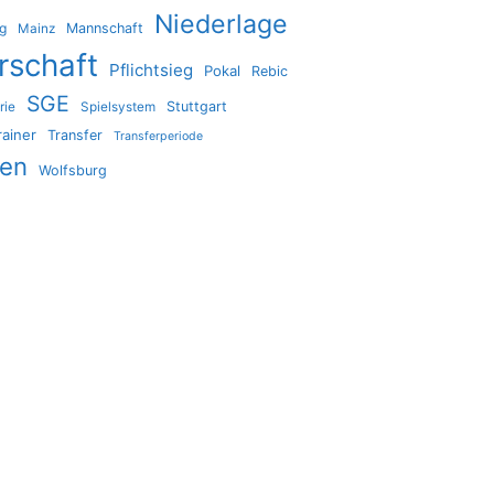
Niederlage
ig
Mannschaft
Mainz
rschaft
Pflichtsieg
Pokal
Rebic
SGE
Stuttgart
rie
Spielsystem
rainer
Transfer
Transferperiode
den
Wolfsburg