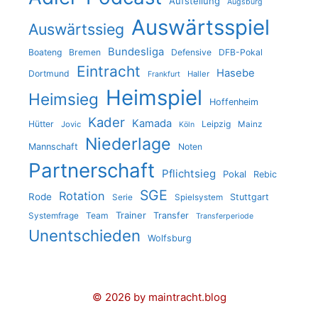
Aufstellung
Augsburg
Auswärtsspiel
Auswärtssieg
Bundesliga
Boateng
Bremen
Defensive
DFB-Pokal
Eintracht
Hasebe
Dortmund
Haller
Frankfurt
Heimspiel
Heimsieg
Hoffenheim
Kader
Kamada
Hütter
Leipzig
Jovic
Mainz
Köln
Niederlage
Mannschaft
Noten
Partnerschaft
Pflichtsieg
Pokal
Rebic
SGE
Rotation
Rode
Stuttgart
Serie
Spielsystem
Trainer
Team
Transfer
Systemfrage
Transferperiode
Unentschieden
Wolfsburg
© 2026 by maintracht.blog