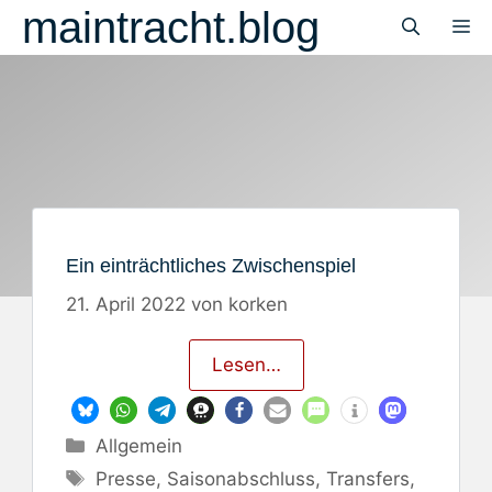
Zum
maintracht.blog
M
Inhalt
springen
Ein einträchtliches Zwischenspiel
21. April 2022
von
korken
Lesen…
Kategorien
Allgemein
Schlagwörter
Presse
,
Saisonabschluss
,
Transfers
,