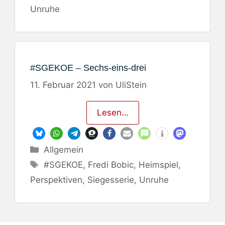
Unruhe
#SGEKOE – Sechs-eins-drei
11. Februar 2021
von
UliStein
Lesen…
Kategorien
Allgemein
Schlagwörter
#SGEKOE
,
Fredi Bobic
,
Heimspiel
,
Perspektiven
,
Siegesserie
,
Unruhe