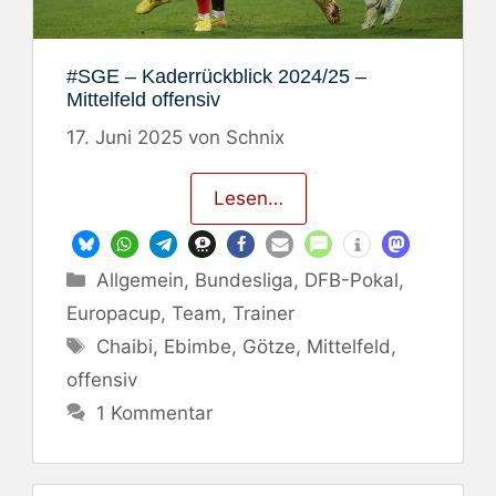
#SGE – Kaderrückblick 2024/25 –
Mittelfeld offensiv
17. Juni 2025
von
Schnix
Lesen…
Kategorien
Allgemein
,
Bundesliga
,
DFB-Pokal
,
Europacup
,
Team
,
Trainer
Schlagwörter
Chaibi
,
Ebimbe
,
Götze
,
Mittelfeld
,
offensiv
1 Kommentar