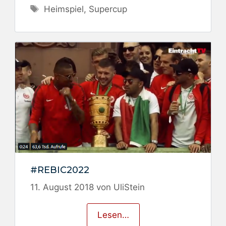
Schlagwörter
Heimspiel
,
Supercup
#REBIC2022
11. August 2018
von
UliStein
Lesen…