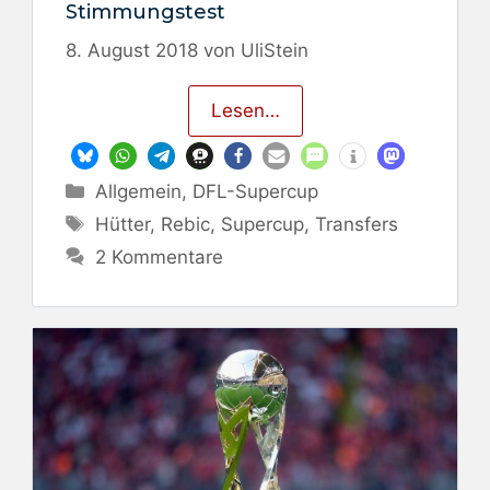
Stimmungstest
8. August 2018
von
UliStein
Lesen…
Kategorien
Allgemein
,
DFL-Supercup
Schlagwörter
Hütter
,
Rebic
,
Supercup
,
Transfers
2 Kommentare