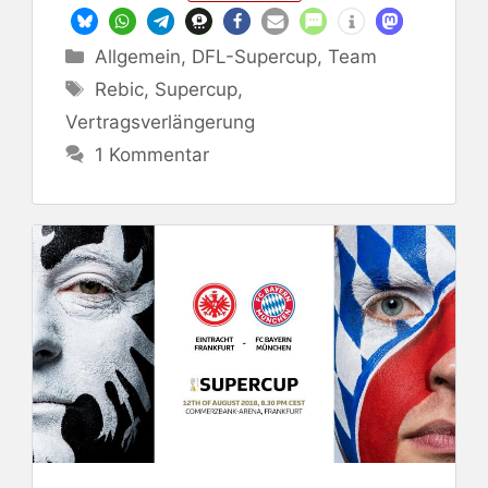
Kategorien
Allgemein
,
DFL-Supercup
,
Team
Schlagwörter
Rebic
,
Supercup
,
Vertragsverlängerung
1 Kommentar