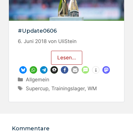
#Update0606
6. Juni 2018
von
UliStein
Lesen…
Kategorien
Allgemein
Schlagwörter
Supercup
,
Trainingslager
,
WM
Kommentare