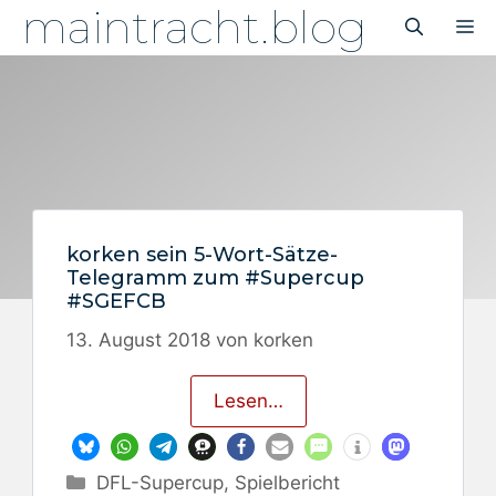
maintracht.blog
Zum
M
Inhalt
springen
korken sein 5-Wort-Sätze-
Telegramm zum #Supercup
#SGEFCB
13. August 2018
von
korken
Lesen…
Kategorien
DFL-Supercup
,
Spielbericht