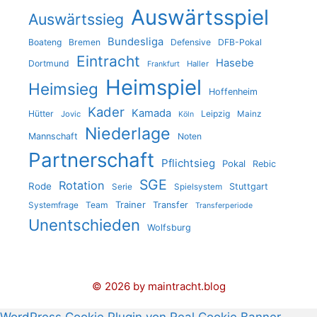
Auswärtsspiel
Auswärtssieg
Bundesliga
Boateng
Bremen
Defensive
DFB-Pokal
Eintracht
Hasebe
Dortmund
Haller
Frankfurt
Heimspiel
Heimsieg
Hoffenheim
Kader
Kamada
Hütter
Leipzig
Jovic
Mainz
Köln
Niederlage
Mannschaft
Noten
Partnerschaft
Pflichtsieg
Pokal
Rebic
SGE
Rotation
Rode
Stuttgart
Serie
Spielsystem
Trainer
Team
Transfer
Systemfrage
Transferperiode
Unentschieden
Wolfsburg
© 2026 by maintracht.blog