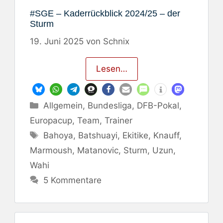
#SGE – Kaderrückblick 2024/25 – der
Sturm
19. Juni 2025
von
Schnix
Lesen…
Kategorien
Allgemein
,
Bundesliga
,
DFB-Pokal
,
Europacup
,
Team
,
Trainer
Schlagwörter
Bahoya
,
Batshuayi
,
Ekitike
,
Knauff
,
Marmoush
,
Matanovic
,
Sturm
,
Uzun
,
Wahi
5 Kommentare