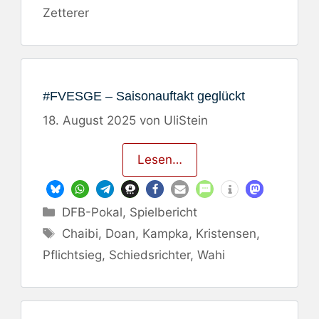
Zetterer
#FVESGE – Saisonauftakt geglückt
18. August 2025
von
UliStein
Lesen…
Kategorien
DFB-Pokal
,
Spielbericht
Schlagwörter
Chaibi
,
Doan
,
Kampka
,
Kristensen
,
Pflichtsieg
,
Schiedsrichter
,
Wahi