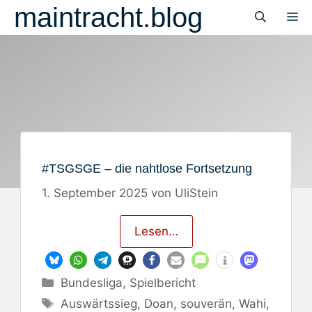
Zum
maintracht.blog
M
Inhalt
springen
#TSGSGE – die nahtlose Fortsetzung
1. September 2025
von
UliStein
Lesen…
Kategorien
Bundesliga
,
Spielbericht
Schlagwörter
Auswärtssieg
,
Doan
,
souverän
,
Wahi
,