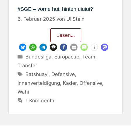
#SGE – vorne hui, hinten uiuiui?
6. Februar 2025
von
UliStein
Lesen…
Kategorien
Bundesliga
,
Europacup
,
Team
,
Transfer
Schlagwörter
Batshuayi
,
Defensive
,
Innenverteidigung
,
Kader
,
Offensive
,
Wahi
1 Kommentar