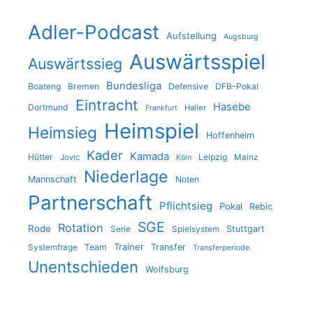
Adler-Podcast
Aufstellung
Augsburg
Auswärtsspiel
Auswärtssieg
Bundesliga
Boateng
Bremen
Defensive
DFB-Pokal
Eintracht
Hasebe
Dortmund
Haller
Frankfurt
Heimspiel
Heimsieg
Hoffenheim
Kader
Kamada
Hütter
Leipzig
Jovic
Mainz
Köln
Niederlage
Mannschaft
Noten
Partnerschaft
Pflichtsieg
Pokal
Rebic
SGE
Rotation
Rode
Stuttgart
Serie
Spielsystem
Trainer
Team
Transfer
Systemfrage
Transferperiode
Unentschieden
Wolfsburg