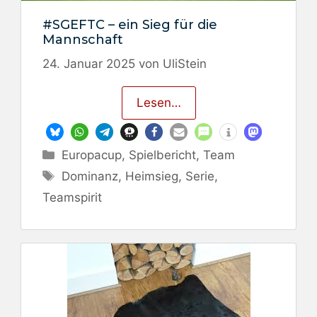
#SGEFTC – ein Sieg für die
Mannschaft
24. Januar 2025
von
UliStein
Lesen…
Kategorien
Europacup
,
Spielbericht
,
Team
Schlagwörter
Dominanz
,
Heimsieg
,
Serie
,
Teamspirit