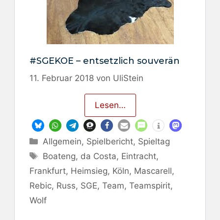
#SGEKOE – entsetzlich souverän
11. Februar 2018
von
UliStein
Lesen…
Kategorien
Allgemein
,
Spielbericht
,
Spieltag
Schlagwörter
Boateng
,
da Costa
,
Eintracht
,
Frankfurt
,
Heimsieg
,
Köln
,
Mascarell
,
Rebic
,
Russ
,
SGE
,
Team
,
Teamspirit
,
Wolf