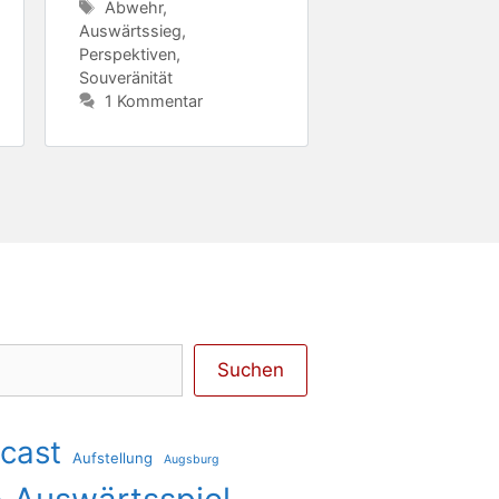
Schlagwörter
Abwehr
,
Auswärtssieg
,
Perspektiven
,
Souveränität
1 Kommentar
Suchen
cast
Aufstellung
Augsburg