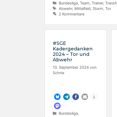
Kategorien
Bundesliga
,
Team
,
Trainer
,
Transf
Schlagwörter
Abwehr
,
Mittelfeld
,
Sturm
,
Tor
2 Kommentare
#SGE
Kadergedanken
2024 – Tor und
Abwehr
10. September 2024
von
Schnix
Kategorien
Bundesliga
,