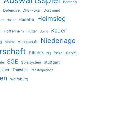
Auswärtsspiel
g
Boateng
a
Defensive
DFB-Pokal
Dortmund
Heimsieg
Hasebe
Haller
urt
l
Kader
Hoffenheim
Hütter
Jovic
Niederlage
ig
Mannschaft
Mainz
rschaft
Pflichtsieg
Pokal
Rebic
SGE
Stuttgart
rie
Spielsystem
rainer
Transfer
Transferperiode
den
Wolfsburg