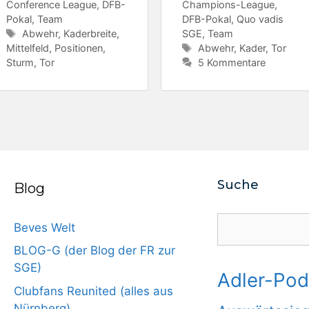
Conference League
,
DFB-
Champions-League
,
Pokal
,
Team
DFB-Pokal
,
Quo vadis
Schlagwörter
Abwehr
,
Kaderbreite
,
SGE
,
Team
Schlagwörter
Mittelfeld
,
Positionen
,
Abwehr
,
Kader
,
Tor
Sturm
,
Tor
5 Kommentare
Suche
Blog
Suchen
Beves Welt
BLOG-G (der Blog der FR zur
SGE)
Adler-Pod
Clubfans Reunited (alles aus
Nürnberg)