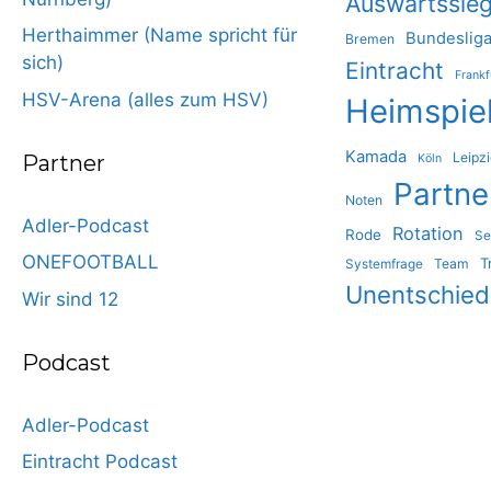
Auswärtssie
Herthaimmer (Name spricht für
Bundeslig
Bremen
sich)
Eintracht
Frankf
HSV-Arena (alles zum HSV)
Heimspie
Kamada
Leipz
Partner
Köln
Partne
Noten
Adler-Podcast
Rotation
Rode
Se
ONEFOOTBALL
T
Team
Systemfrage
Unentschie
Wir sind 12
Podcast
Adler-Podcast
Eintracht Podcast