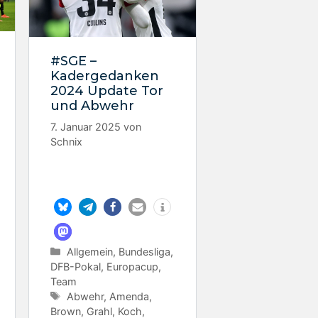
#SGE –
Kadergedanken
2024 Update Tor
und Abwehr
7. Januar 2025
von
Schnix
Kategorien
Allgemein
,
Bundesliga
,
DFB-Pokal
,
Europacup
,
Team
Schlagwörter
Abwehr
,
Amenda
,
Brown
,
Grahl
,
Koch
,