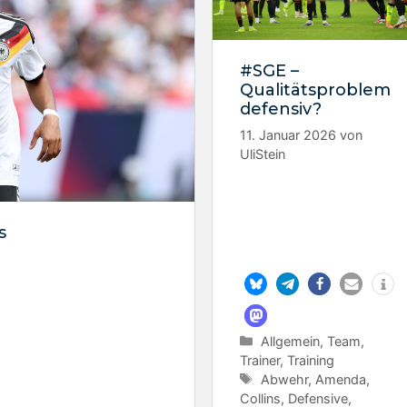
#SGE –
Qualitätsproblem
defensiv?
11. Januar 2026
von
UliStein
s
Kategorien
Allgemein
,
Team
,
Trainer
,
Training
Schlagwörter
Abwehr
,
Amenda
,
Collins
,
Defensive
,