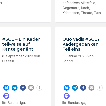
er
defensives Mittelfeld
,
Gegentore
,
Koch
,
Kristensen
,
Theate
,
Tuta
#SGE – Ein Kader
Quo vadis #SGE?
teilweise auf
Kadergedanken
Kante genäht
Teil eins
8. September 2023
von
6. Januar 2023
von
UliStein
Schnix
Kategorien
Kategorien
Bundesliga
,
Bundesliga
,