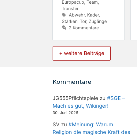
Europacup
,
Team
,
Transfer
Schlagwörter
Abwehr
,
Kader
,
Stärken
,
Tor
,
Zugänge
2 Kommentare
+ weitere Beiträge
Kommentare
JG555Pflichtspiele
zu
#SGE –
Mach es gut, Wikinger!
30. Juni 2026
SV
zu
#Meinung: Warum
Religion die magische Kraft des